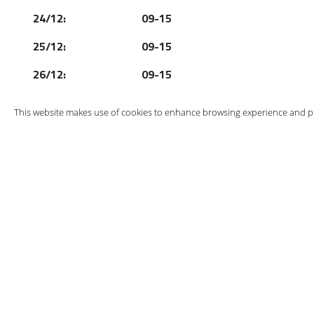
24/12: 09-15
25/12: 09-15
26/12: 09-15
27/12: 08-17
This website makes use of cookies to enhance browsing experience and pr
28/12: 09-17
29/12: 06-22
30/12: 06-22
31/12: 09-15
01/01-2026: 09-15