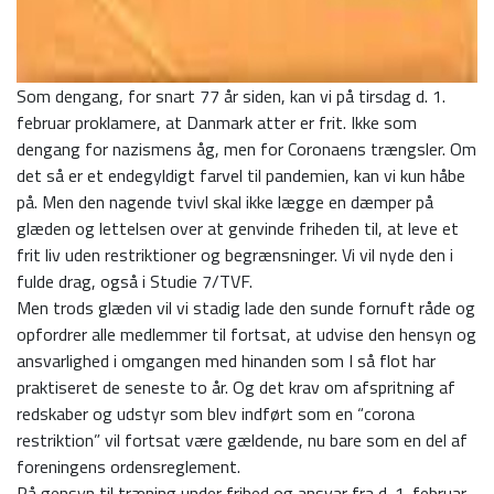
Som dengang, for snart 77 år siden, kan vi på tirsdag d. 1.
februar proklamere, at Danmark atter er frit. Ikke som
dengang for nazismens åg, men for Coronaens trængsler. Om
det så er et endegyldigt farvel til pandemien, kan vi kun håbe
på. Men den nagende tvivl skal ikke lægge en dæmper på
glæden og lettelsen over at genvinde friheden til, at leve et
frit liv uden restriktioner og begrænsninger. Vi vil nyde den i
fulde drag, også i Studie 7/TVF.
Men trods glæden vil vi stadig lade den sunde fornuft råde og
opfordrer alle medlemmer til fortsat, at udvise den hensyn og
ansvarlighed i omgangen med hinanden som I så flot har
praktiseret de seneste to år. Og det krav om afspritning af
redskaber og udstyr som blev indført som en “corona
restriktion” vil fortsat være gældende, nu bare som en del af
foreningens ordensreglement.
På gensyn til træning under frihed og ansvar fra d. 1. februar