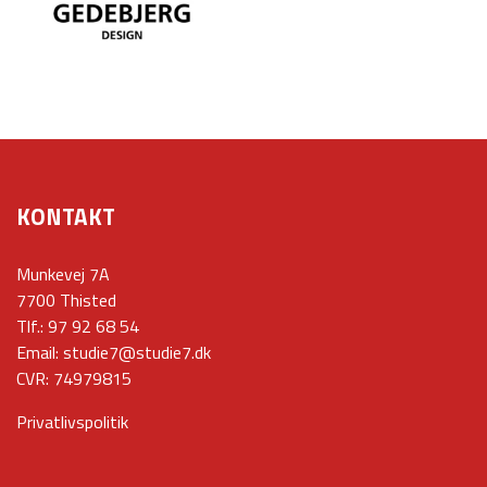
KONTAKT
Munkevej 7A
7700 Thisted
Tlf.:
97 92 68 54
Email:
studie7@studie7.dk
CVR: 74979815
Privatlivspolitik